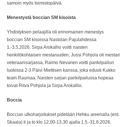
samoin myös toimistopäivä.
Menestystä boccian SM kisoista
Yhdistyksen pelaajilla oli erinomainen menestys
boccian SM kisoissa Nastolan Pajulahdessa
1.-3.5.2026. Sirpa Arokallio voitti naisten
henkilökohtaisen mestaruuden, Jussi Pohjola oli mestari
veteraanisarjassa, Raimo Nevanen voitti parikilpailun
luokissa 2-3 Päivi Miettisen kanssa, joka edusti Kukko
team Raumaa. Naisten sarjan parikilpailussa hopeaa
toivat Ritva Pohjola ja Sirpa Arokallio.
Boccia
Boccian ulkoharjoitukset pidetään Hehku areenalla (ent.
Skaala) ti ja to klo 12.00-13.30 ajalla 1.5.-31.8.2026.