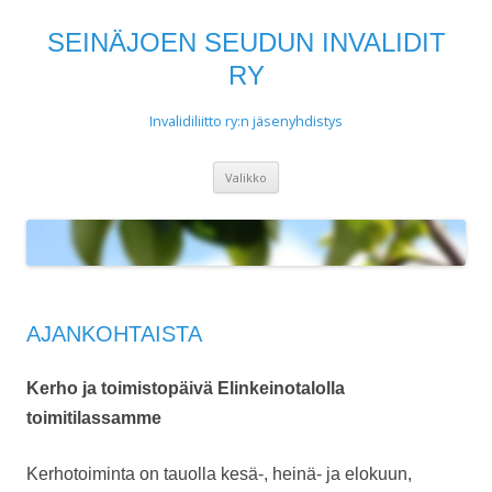
SEINÄJOEN SEUDUN INVALIDIT
RY
Invalidiliitto ry:n jäsenyhdistys
Siirry
Valikko
sisältöön
AJANKOHTAISTA
Kerho ja toimistopäivä Elinkeinotalolla
toimitilassamme
Kerhotoiminta on tauolla kesä-, heinä- ja elokuun,