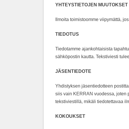
YHTEYSTIETOJEN MUUTOKSET
Ilmoita toimistoomme viipymättä, jos 
TIEDOTUS
Tiedotamme ajankohtaisista tapahtumis
sähköpostin kautta. Tekstiviesti tule
JÄSENTIEDOTE
Yhdistyksen jäsentiedotteen postitt
siis vain KERRAN vuodessa, joten pid
tekstiviestillä, mikäli tiedotettavaa i
KOKOUKSET