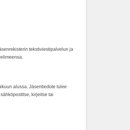
äsenrekisterin tekstiviestipalvelun ja
helimeensa.
mikuun alussa. Jäsentiedote tulee
hköpostitse, kirjeitse tai