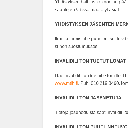
Yhdistyksen hallitus kokoontuu pääs
sääntöjen §6:ssä määrätyt asiat.
YHDISTYKSEN JÄSENTEN MERK
Ilmoita toimistolle puhelimitse, tekst
siihen suostumuksesi.
INVALIDILIITON TUETUT LOMAT
Hae Invalidiliiton tuetuille lomill
www.mtlh.fi
. Puh. 010 219 3460, loma
INVALIDILIITON JÄSENETUJA
Tietoja jäseneduista saat Invalidiliito
INVALIDILIITON PUHELINNEUV