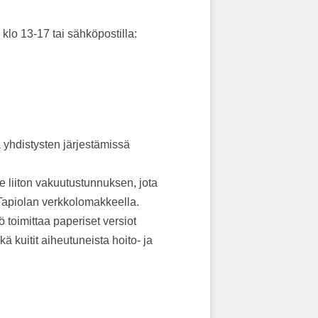
 klo 13-17 tai sähköpostilla:
ja yhdistysten järjestämissä
te liiton vakuutustunnuksen, jota
iTapiolan verkkolomakkeella.
toimittaa paperiset versiot
ä kuitit aiheutuneista hoito- ja