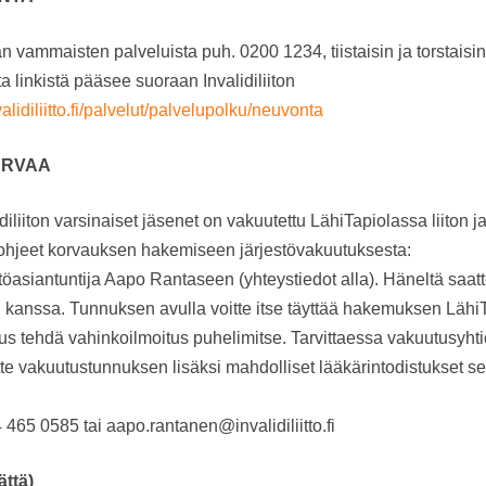
n vammaisten palveluista puh. 0200 1234, tiistaisin ja torstaisin
a linkistä pääsee suoraan Invalidiliiton
alidiliitto.fi/palvelut/palvelupolku/neuvonta
URVAA
idiliiton varsinaiset jäsenet on vakuutettu LähiTapiolassa liiton 
aohjeet korvauksen hakemiseen järjestövakuutuksesta:
estöasiantuntija Aapo Rantaseen (yhteystiedot alla). Häneltä saat
n kanssa. Tunnuksen avulla voitte itse täyttää hakemuksen Läh
 tehdä vahinkoilmoitus puhelimitse. Tarvittaessa vakuutusyhtiö 
te vakuutustunnuksen lisäksi mahdolliset lääkärintodistukset sek
465 0585 tai aapo.rantanen@invalidiliitto.fi
ttä)