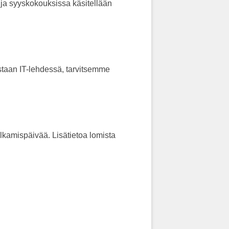
 ja syyskokouksissa käsitellään
kaistaan IT-lehdessä, tarvitsemme
lkamispäivää. Lisätietoa lomista